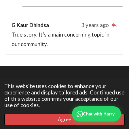
G Kaur Dhindsa
3 years ago
True story. It’s a main concerning topic in
our community.
© 2023 - 2026 Lyricist Harry dhaliwal
This website uses cookies to enhance your
Powered by
Webador
experience and display tailored ads. Continued use
of this website confirms your acceptance of our
use of cookies.
Chat with Harry
Agree
Email
Phone
Map
Facebook
WhatsApp